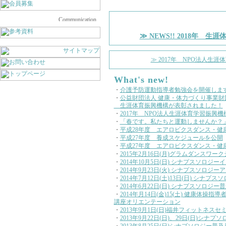
≫ NEWS!! 2018年
≫ 2017年 NPO法人生
What's new!
・
介護予防運動指導者勉強会を開催しま
・
公益財団法人 健康・体力づくり事業財
生涯体育振興機構が表彰されました！
・
2017年 NPO法人生涯体育学習振
・
「春です。私たちと運動しませんか？
・
平成28年度 エアロビクスダンス・
・
平成27年度 養成スケジュールを公開
・
平成27年度 エアロビクスダンス・健
・
2015年2月16日(月)グラムダンスワー
・
2014年10月5日(日) シナプスソロ
・
2014年9月23日(火) シナプスソロ
・
2014年7月12日(土)13日(日) シ
・
2014年6月22日(日) シナプスソロジ
・
2014年月14日(金)15(土) 健康体
講座オリエンテーション
・
2013年9月1日(日)福井フィットネスセ
・
2013年9月22日(日)、29日(日)シ