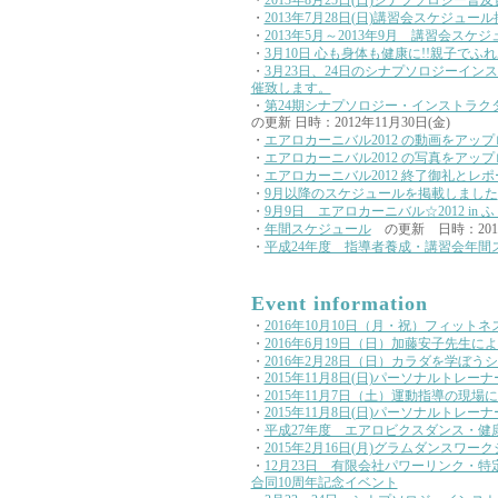
・
2013年8月25日(日)シナプソロジー普
・
2013年7月28日(日)講習会スケジュー
・
2013年5月～2013年9月 講習会ス
・
3月10日 心も身体も健康に!!親子で
・
3月23日、24日のシナプソロジーイ
催致します。
・
第24期シナプソロジー・インストラ
の更新 日時：2012年11月30日(金)
・
エアロカーニバル2012 の動画をアッ
・
エアロカーニバル2012 の写真をアッ
・
エアロカーニバル2012 終了御礼とレポ
・
9月以降のスケジュールを掲載しました
・
9月9日 エアロカーニバル☆2012 in 
・
年間スケジュール
の更新 日時：2012
・
平成24年度 指導者養成・講習会年間
Event information
・
2016年10月10日（月・祝）フィットネス
・
2016年6月19日（日）加藤安子先生
・
2016年2月28日（日）カラダを学ぼう
・
2015年11月8日(日)パーソナルトレ
・
2015年11月7日（土）運動指導の現
・
2015年11月8日(日)パーソナルトレ
・
平成27年度 エアロビクスダンス・健
・
2015年2月16日(月)グラムダンスワー
・
12月23日 有限会社パワーリンク・
合同10周年記念イベント