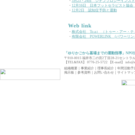
・
3月23・24日 シナプソロジーインス
・
12月16日 日本フットセラピスト協会
・
12月2日 認知症予防と運動
Web link
・
株式会社 To.a.t （トゥー・アー・
・
有限会社 POWERLINK (パワーリ
「ゆりかごから墓場までの運動指導」NPO
〒910-0015 福井市二の宮2丁目28-21セン
【TEL&FAX】 0776-25-5722 【E-mail】
info@e
組織概要
｜
事業紹介
｜
理事長紹介
｜
年間活動予
掲示板
｜
参考資料
｜
お問い合わせ
｜
サイトマッ